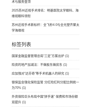
术与服务登顶
2025苏州近视手术排名：明基医院太学眼科、海
维视眼科领衔
苏州近视手术新标杆：全飞秒4.0与全光塑齐聚太
学海维视
标签列表
国家金融监督管理总局“三定”方案出炉
(1)
险资的地产加减法：不做股东做房东
(1)
应加强对“达芬奇”等手术机器人的研究
(1)
银保监会强化保险监管 分红险红利分配比例统一
为70%
(1)
外资保险巨头布局中国“拼手速” 保费和市场份额
双提升
(1)