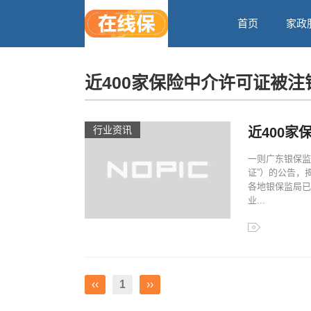
首页
家政
近400家保险中介许可证被注
行业资讯
近400家
一则广东银保监
证”）的公告，
各地银保监局已
业...
近400家保险
车类中介成“大
‹‹
1
››