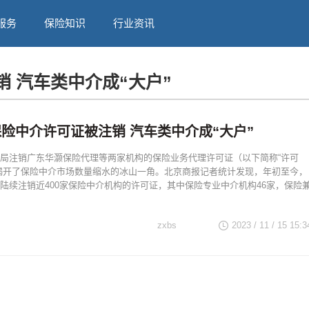
服务
保险知识
行业资讯
销 汽车类中介成“大户”
保险中介许可证被注销 汽车类中介成“大户”
局注销广东华灏保险代理等两家机构的保险业务代理许可证（以下简称“许可
揭开了保险中介市场数量缩水的冰山一角。北京商报记者统计发现，年初至今，
陆续注销近400家保险中介机构的许可证，其中保险专业中介机构46家，保险
zxbs
2023 / 11 / 15 15:3
中介许可证被注销 汽
户”