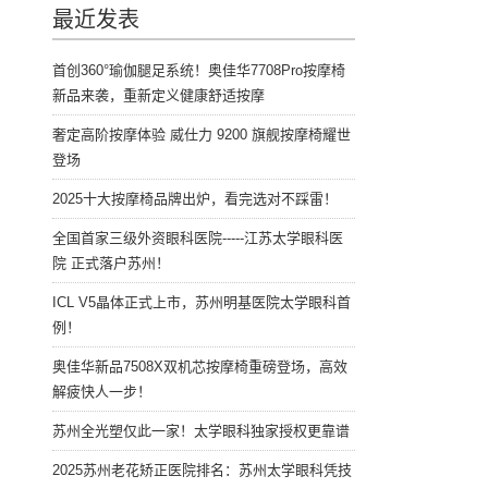
最近发表
首创360°瑜伽腿足系统！奥佳华7708Pro按摩椅
新品来袭，重新定义健康舒适按摩
奢定高阶按摩体验 威仕力 9200 旗舰按摩椅耀世
登场
2025十大按摩椅品牌出炉，看完选对不踩雷！
全国首家三级外资眼科医院-----江苏太学眼科医
院 正式落户苏州！
ICL V5晶体正式上市，苏州明基医院太学眼科首
例！
奥佳华新品7508X双机芯按摩椅重磅登场，高效
解疲快人一步！
苏州全光塑仅此一家！太学眼科独家授权更靠谱
2025苏州老花矫正医院排名：苏州太学眼科凭技