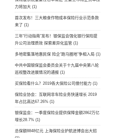
力将加大
(1)
首次发布！三大粮食作物成本保险行业示范条款
来了
(1)
三年“行动指南”发布！银保监会强化银行保险提
升公司治理质效 探索差异化监管
(1)
多地密集落地惠民保 险企“跑马圈地”争相入局
(1)
中共中国银保监会委员会关于十九届中央第八轮
巡视整改进展情况的通报
(1)
买保险看什么？2019各大保险公司偿付能力
(1)
保险业协会：互联网非车险业务快速增长 2019
年占比高达67.26%
(1)
银保监会：一季度保险业提供保障金额2862万亿
增长28.7%
(1)
总保额8848亿元 上海保险业护航进博会出大招
(1)