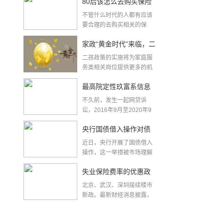
80后该怎么去购买保险
不管什么时代的人都有应该
要合理的去购买相关的保
险，80后也需要合...
家政“黄金时代”来临，二
二孩政策的实施将为家庭服
孩政策引爆家政服务
务类相关岗位提供更多的机
会，对促进家政服务快...
最高院定性玖富系信息
不久前，发生一起网贷诉
中介服务机构 出借人追
讼，2016年9月至2020年9
月，原告王某通...
究回款应起诉借款人
央行国债借入操作对债
近日，央行开展了国债借入
市有何影响 亿学学堂解
操作，这一举措被市场理解
为央行后续将在二级市...
析来了
失业保险费率的优惠政
北京、武汉、深圳接续楼市
策得到延长
新政。最新财经消息披露，
失业保险费率1%的优...