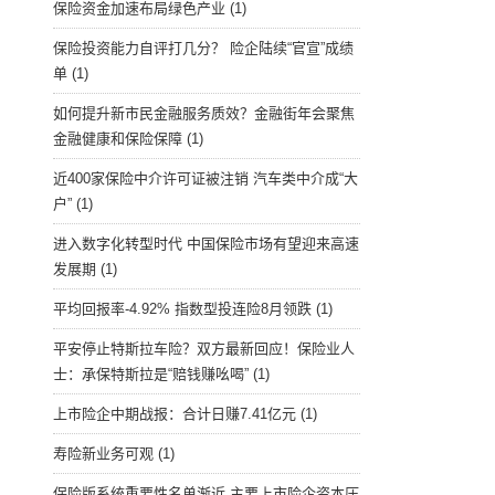
保险资金加速布局绿色产业
(1)
保险投资能力自评打几分？ 险企陆续“官宣”成绩
单
(1)
如何提升新市民金融服务质效？金融街年会聚焦
金融健康和保险保障
(1)
近400家保险中介许可证被注销 汽车类中介成“大
户”
(1)
进入数字化转型时代 中国保险市场有望迎来高速
发展期
(1)
平均回报率-4.92% 指数型投连险8月领跌
(1)
平安停止特斯拉车险？双方最新回应！保险业人
士：承保特斯拉是“赔钱赚吆喝”
(1)
上市险企中期战报：合计日赚7.41亿元
(1)
寿险新业务可观
(1)
保险版系统重要性名单渐近 主要上市险企资本压